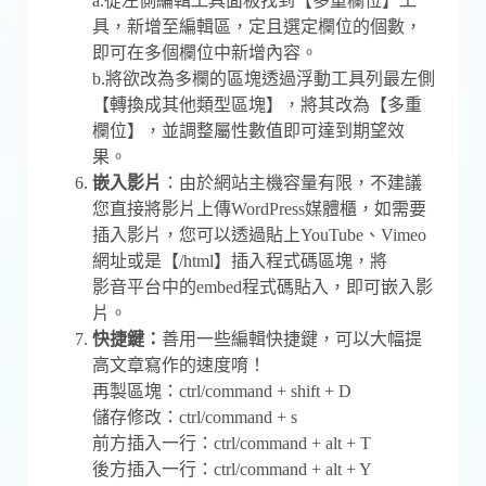
a.從左側編輯工具面板找到【多重欄位】工
具，新增至編輯區，定且選定欄位的個數，
即可在多個欄位中新增內容。
b.將欲改為多欄的區塊透過浮動工具列最左側
【轉換成其他類型區塊】，將其改為【多重
欄位】，並調整屬性數值即可達到期望效
果。
嵌入影片
：由於網站主機容量有限，不建議
您直接將影片上傳WordPress媒體櫃，如需要
插入影片，您可以透過貼上YouTube、Vimeo
網址或是【/html】插入程式碼區塊，將
影音平台中的embed程式碼貼入，即可嵌入影
片。
快捷鍵：
善用一些編輯快捷鍵，可以大幅提
高文章寫作的速度唷！
再製區塊：ctrl/command + shift + D
儲存修改：ctrl/command + s
前方插入一行：ctrl/command + alt + T
後方插入一行：ctrl/command + alt + Y