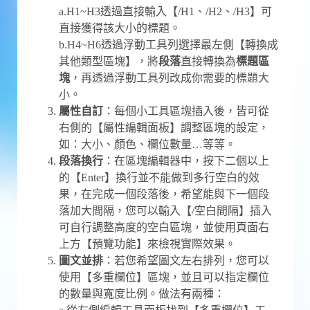
a.H1~H3透過直接輸入【/H1、/H2、/H3】可
直接獲得該大小的標題。
b.H4~H6透過浮動工具列選擇最左側【轉換成
其他類型區塊】，將
段落
直接轉換為
標題區
塊
，再透過浮動工具列改成你需要的標題大
小。
屬性自訂
：每個小工具區塊插入後，皆可從
右側的【屬性編輯面板】調整區塊的設定，
如：大小、顏色、欄位數量…等等。
段落換行
：在區塊編輯器中，按下二個以上
的【Enter】換行並不能做到多行空白的效
果，在完成一個段落後，希望能與下一個段
落加大間隔，您可以輸入【/空白間隔】插入
可自行調整高度的空白區塊，並使用頁面右
上方【預覽功能】來檢視實際效果。
圖文並排
：若您希望圖文左右排列，您可以
使用【多重欄位】區塊，並且可以指定欄位
的數量與寬度比例。做法有兩種：