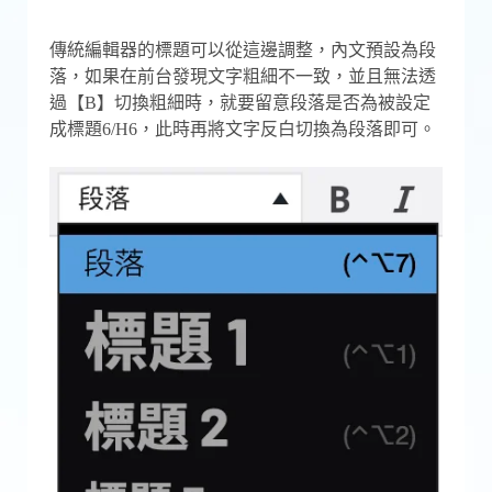
傳統編輯器的標題可以從這邊調整，內文預設為段
落，如果在前台發現文字粗細不一致，並且無法透
過【B】切換粗細時，就要留意段落是否為被設定
成標題6/H6，此時再將文字反白切換為段落即可。